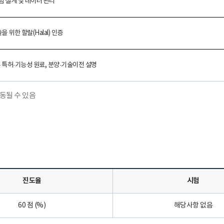
험 설계 및 데이터 관리
출을 위한 할랄
(Halal)
인증
 특허
·
기능성 원료
,
분양
·
기술이전 설명
변동될 수 있음
진도율
시험
60 점 (%)
해당사항 없음