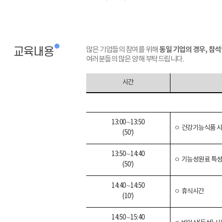
동일 기업의 경우, 참
교육내용
많은 기업들의 참여를 위해
여러분들의 많은 양해 부탁드립니다.
시간
13:00
∼
13:50
ㅇ 건강기능식품 
(50’)
13:50
∼
14:40
ㅇ 기능성원료 특성
(50’)
14:40
∼
14:50
ㅇ 휴식시간
(10’)
14:50
∼
15:40