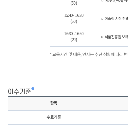
ㅇ 비임상
(
독성
)
시
(50’)
15:40
∼
16:30
ㅇ 이슬람 시장 진
(50’)
16:30
∼
16:50
ㅇ
식품진흥원 보유
(20’)
* 교육시간 및 내용, 연사는 추진 상황에 따라 
이수기준
항목
수료기준