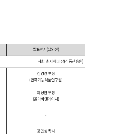
발표연사
(
섭외전
)
사회
:
최지해 과장
(
식품진흥원
)
김영경 부장
(
한국기능식품연구원
)
이성진 부장
(
콜마비앤에이치
)
-
강민성 박사