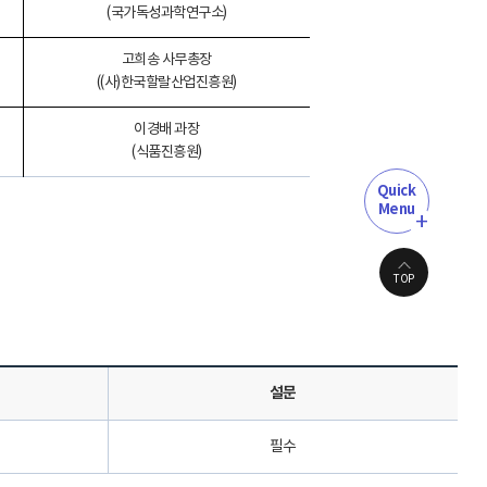
(
국가독성과학연구소
)
고희송 사무총장
((
사
)
한국할랄산업진흥원
)
이경배 과장
(
식품진흥원
)
Quick
Menu
TOP
설문
필수